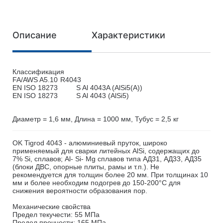
Описание
Характеристики
Классификация
FA/AWS A5.10
R4043
EN ISO 18273
S Al 4043A (AlSi5(A))
EN ISO 18273
S Al 4043 (AlSi5)
Диаметр = 1,6 мм, Длина = 1000 мм, Тубус = 2,5 кг
OK Tigrod 4043 - алюминиевый пруток, широко
применяемый для сварки литейных AlSi, содержащих до
7% Si, сплавов; Al- Si- Mg сплавов типа АД31, АД33, АД35
(блоки ДВС, опорные плиты, рамы и т.п.). Не
рекомендуется для толщин более 20 мм. При толщинах 10
мм и более необходим подогрев до 150-200°C для
снижения вероятности образования пор.
Механические свойства
Предел текучести: 55 МПа
Предел прочности: 165 МПа