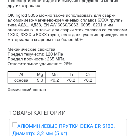
транспортировки жидких и сыпучих продуктов и многих
других отраслях.
OK Tigrod 5356 можно также использовать для сварки
алюминиево-магниево-кремниевых сплавов 6ХХХ группы
типа АД31, АД33, EN AW 6060/6063, 6005, 6201 и им
аналогичных, а также для сварки этих сплавов со сплавами
1ХХХ, 3ХХХ и 5ХХХ групп, если доля участия присадочного
материала в сварном шве более 50%.
Механические свойства
Предел текучести: 120 МПа
Предел прочности: 265 МПа
Относительное удлинение: 26%
Al
Mg
Mn
Ti
Cr
основа
5,0
<0,2
<0,2
<0,2
Химический состав
ТОВАРЫ КАТЕГОРИИ