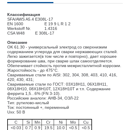
Классификация
SFA/AWS A5.4
E308L-17
EN 1600
E 19 9 L R 1 2
Werkstoff Nr.
1.4316
CSA W48
E 308L-17
Описание
OK 61.30 - универсальный электрод со сверхнизким
содержанием углерода для сварки нержавеющих сталей.
Легко зажигается(в том числе и повторно), дает хорошее
формирование шва, при сварке шлак самоотделяется.
Обепечивает стойкость против межристаллитной коррозии.
Жаростойкость - до 475°C.
Свариваемые стали по AISI: 302, 304, 308, 403, 410, 416,
420, 430, 431;
Свариваемые стали по ГОСТ: 03Х18Н11, 06Х18Н11,
08Х18Н10, 08Х18Н10Т, 12Х18Н10Т и т.п. Содержание
феррита 1,5...6% (FN 3-10).
Российские аналоги: АНВ-34, ОЗЛ-22
Тип: рутилово-кислый
Ток: постоянный +, переменный
Uxx: 50 В
C
Si
Mn
Cr
Ni
Mo
Cu
<0.03
0.7
0.9
19.5
10.0
<0.5
<0.5