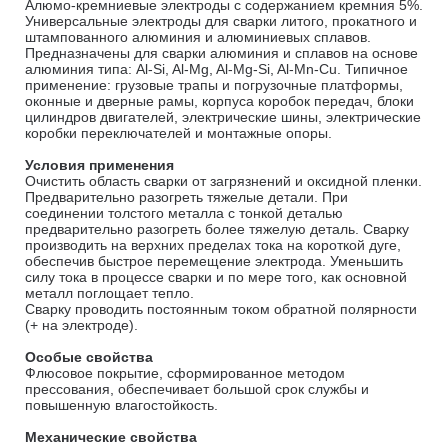
Алюмо-кремниевые электроды с содержанием кремния 5%.
Универсальные электроды для сварки литого, прокатного и
штампованного алюминия и алюминиевых сплавов.
Предназначены для сварки алюминия и сплавов на основе
алюминия типа: Al-Si, Al-Mg, Al-Mg-Si, Al-Mn-Cu. Типичное
применение: грузовые трапы и погрузочные платформы,
оконные и дверные рамы, корпуса коробок передач, блоки
цилиндров двигателей, электрические шины, электрические
коробки переключателей и монтажные опоры.
Условия применения
Очистить область сварки от загрязнений и оксидной пленки.
Предварительно разогреть тяжелые детали. При
соединении толстого металла с тонкой деталью
предварительно разогреть более тяжелую деталь. Сварку
производить на верхних пределах тока на короткой дуге,
обеспечив быстрое перемещение электрода. Уменьшить
силу тока в процессе сварки и по мере того, как основной
металл поглощает тепло.
Сварку проводить постоянным током обратной полярности
(+ на электроде).
Особые свойства
Флюсовое покрытие, сформированное методом
прессования, обеспечивает большой срок службы и
повышенную влагостойкость.
Механические свойства