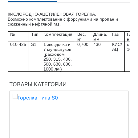
КИСЛОРОДНО-АЦЕТИЛЕНОВАЯ ГОРЕЛКА
.
Возможно комплектование с форсунками на пропан и
сжиженный нефтяной газ.
№
Тип
Комплектация
Вес,
Длина,
Газ
Глуб
кг
мм
нагр
010 425
S1
1 звездочка и
0,700
430
КИС/
от 2 
7 мундштуков
АЦ
10 м
(расходом
250, 315, 400,
500, 630, 800,
1000 л/ч)
ТОВАРЫ КАТЕГОРИИ