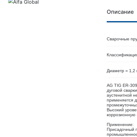
Описание
Сварочные пру
Классификация
Диаметр = 1,2 
AG TIG ER-309
дуговой сварк
аустенитной не
применяется д
промежуточных
Высокий урове
коррозионную 
Применение:
Присадочный п
промышленност