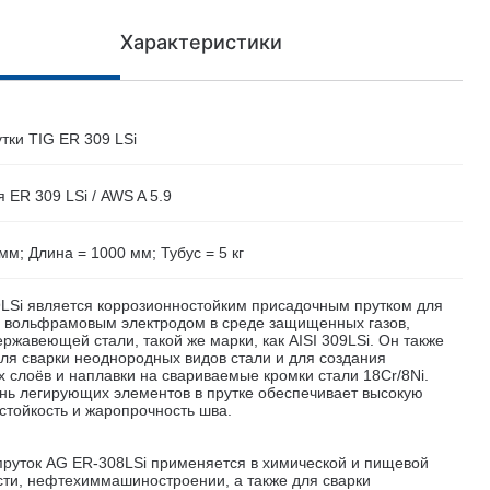
Характеристики
тки TIG ER 309 LSi
 ER 309 LSi / AWS A 5.9
мм; Длина = 1000 мм; Тубус = 5 кг
LSi является коррозионностойким присадочным прутком для
и вольфрамовым электродом в среде защищенных газов,
ржавеющей стали, такой же марки, как AISI 309LSi. Он также
ля сварки неоднородных видов стали и для создания
 слоёв и наплавки на свариваемые кромки стали 18Cr/8Ni.
нь легирующих элементов в прутке обеспечивает высокую
стойкость и жаропрочность шва.
руток AG ER-308LSi применяется в химической и пищевой
и, нефтехиммашиностроении, а также для сварки