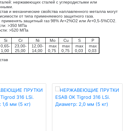
талей: нержавеющих сталей с углеродистыми или
нными.
став и механические свойства наплавленного металла могут
висимости от типа применяемого защитного газа.
 применять защитный газ 98% Ar+2%O2 или Ar+0,5-5%CО2.
сти: >350 МПа
сти: >520 МПа
Si
Cr
Ni
Mo
Cu
S
P
0,65-
23,00-
12,00-
max
max
max
max
1,00
25,00
14,00
0,75
0,75
0,03
0,03
став