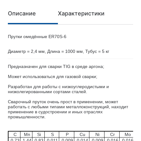
Описание
Характеристики
Прутки омедённые ER70S-6
Диаметр = 2,4 мм, Длина = 1000 мм, Тубус = 5 кг
Предназначен для сварки TIG в среде аргона;
Может использоваться для газовой сварки;
Разработан для работы с низкоуглеродистыми и
низколегированными сортами сталей.
Сварочный пруток очень прост в применении, может
работать с любыми типами металлоконструкций, находит
применение в судостроении и иных отраслях
промышленности.
C
Mn
Si
S
P
Cu
Ni
Cr
Mo
0,73
1,44
0,83
0,011
0,009
0,014
0,009
0,016
0,016
0