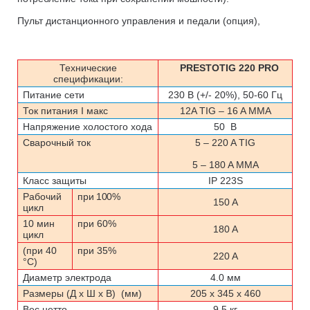
Пульт дистанционного управления
и педали
(опция),
Технические
PRESTOTIG 220
PRO
спецификации:
Питание сети
230 В (+/- 20%), 50-60 Гц
Ток питания I макс
1
2
A TIG – 1
6
A MMA
Напряжение холостого хода
50
В
Сварочный ток
5 – 220 A TIG
5 – 180 A MMA
Класс защиты
IP 223S
Рабочий
при 100%
15
0
A
цикл
10 мин
при 60%
180 A
цикл
(при 40
при 35%
220 A
°C)
Диаметр электрода
4.0 мм
Размеры (Д х Ш х В)
(мм)
205 x 345 x 460
Вес нетто
9.5 кг