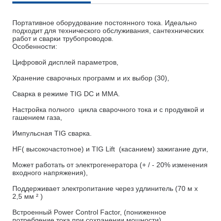
Портативное оборудование
постоянного тока. Идеально
подходит для
технического обслуживания,
сантехнических
работ и сварки
трубопроводов.
Особенности:
Цифровой дисплей
параметров,
Хранение
сварочных
программ и
их
выбор
(30),
Сварка в режиме TIG
DC
и
ММА
.
Настройка полного цикла
сварочного тока и с
продувкой и
гашением
газа,
Импульсная
TIG
сварка.
HF( высокочастотное)
и
TIG
Lift
(касанием)
зажигание дуги
,
Может работать от электро
г
енератора
(+ / -
20%
изменения
входного напряжения)
,
Поддерживает электропитание через удлинитель
(70 м
х
2,5 мм
²
)
Встроенный
Power Control
Factor, (пониженное
потребление тока при сохранении мошности).