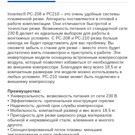
I
nvertec® PC-208 и PC210 – это очень удобные системы
плазменной резки. Аппараты поставляются в готовой к
работе комплектации. Они отличаются быстротой и
точностью резки. Возможность питания от стандартной сети
230 В делает их идеальным выбором для работы в
монтажных условиях. С PC-208 и PC-210 резка больше
никогда не будет представлять для вас проблему. Вы
сможете забыть о станке для резки – вместо этого будет
достаточно взять плазмотрон и приступить к работе. Эти
инверторные модели оснащены встроенным компрессором
воздуха, который позволяет избавиться от необходимости
во внешнем компрессоре. Благодаря весу всего 18,5 кг и
компактным размерам эти модели можно использовать в
любых условиях. PC-210 также может быть подключен к
внешнему компрессору.
Преимущества:
• Универсальность: возможность питания от сети 230 В.
• Эффективность: оригинальная конструкция горелки.
• Надежность: долгий срок службы компрессора.
• Мобильность: компактный размер и вес всего 18,5 кг.
• Пригодность для резки широкого ряда материалов:
обычной и нержавеющей стали, алюминия и многого
другого.
• Сконцентрированный поток плазмы: меньшие
тепловложение и риск деформаций.