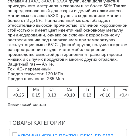
сплавами 1ХХХ, 3ХХХ и 5ХХХ групп, если доля участия
присадочного материала в сварном шве более 50%.Так же
он предназначенный для сварки изделий из алюминиево-
магниевых сплавов 5ХХХ группы с содержанием магния
более от 3 до 5%. Наплавленный металл обладает
относительно высокой прочностью, отличной коррозионной
стойкостью и имеет цвет идентичный основному металлу
при анодировании, однако он склонен к коррозионному
растрескиванию под напряжением при температурах
эксплуатации выше 65°С. Данный пруток, получил широкое
распространение в судо- и автомобилестроении,
производстве емкостей для хранения и транспортировки
жидких и сыпучих продуктов и многих других отраслях.
Защитный газ — Ar/He.
Ток: AC- переменный
Предел текучести: 120 МПа
Предел прочности: 265 Мпа
Si
Mn
Cr
Cu
Ti
Zn
Fe
<0.25
0,15
0,13
<0.10
0,13
<0,10
<0,40
Химический состав
ТОВАРЫ КАТЕГОРИИ