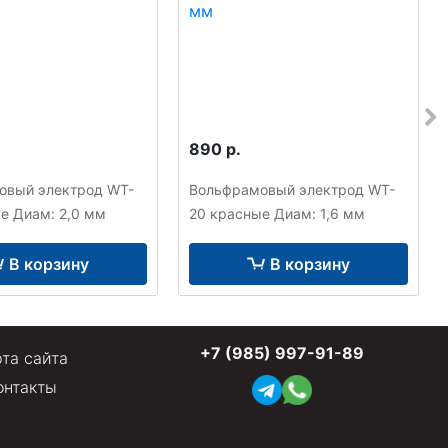
890 р.
овый электрод WT-
Вольфрамовый электрод WT-
е Диам: 2,0 мм
20 красные Диам: 1,6 мм
В корзину
В корзину
+7 (985) 997-91-89
та сайта
онтакты