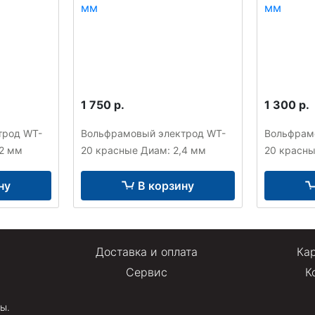
1 750 р.
1 300 р.
трод WT-
Вольфрамовый электрод WT-
Вольфрам
,2 мм
20 красные Диам: 2,4 мм
20 красны
ну
В корзину
Доставка и оплата
Кар
Сервис
К
ы.