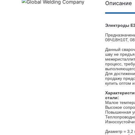
Описание
Электроды E
Предназначены
08Ч18Н10Т, 08
Данный свароч
шву не предъя
межкристаллит
процесс, треб
выполняющего 
Для достижени
продажу предс
купить оптом
и
Характеристи
стали:
Малое темпер
Высокое сопро
Повышенная уп
Теплопроводно
Износоустойчи
Диаметр = 3,2