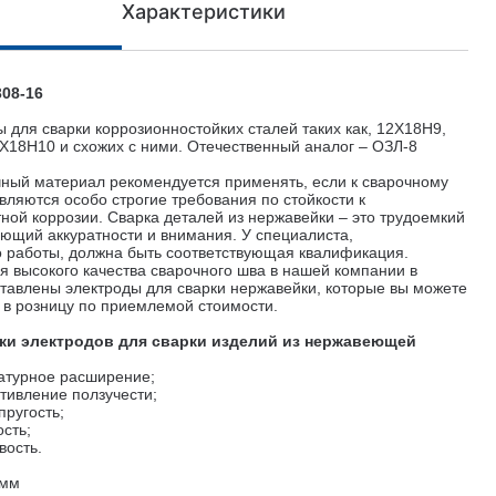
Характеристики
308-16
 для сварки коррозионностойких сталей таких как, 12Х18Н9,
Х18Н10 и схожих с ними. Отечественный аналог – ОЗЛ-8
ный материал рекомендуется применять, если к сварочному
вляются особо строгие требования по стойкости к
ной коррозии. Сварка деталей из нержавейки – это трудоемкий
ующий аккуратности и внимания. У специалиста,
работы, должна быть соответствующая квалификация.
я высокого качества сварочного шва в нашей компании в
тавлены электроды для сварки нержавейки, которые вы можете
 в розницу
по приемлемой стоимости.
ки электродов для сварки изделий из нержавеющей
атурное расширение;
тивление ползучести;
ругость;
сть;
вость.
 мм