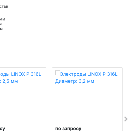
став
 мм
м
кг
су
по запросу