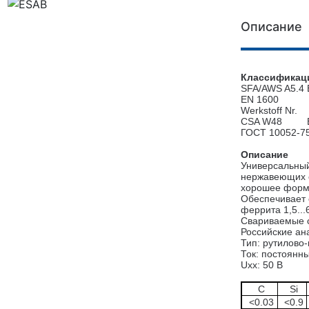
Описание
Классифика
SFA/AWS A5.4
EN 1600
Werkstoff Nr.
CSA W48
ГОСТ 10052-7
Описание
Универсальный
нержавеющих ст
хорошее форми
Обеспечивает 
феррита 1,5...
Свариваемые с
Российские ан
Тип: рутилово
Ток: постоянн
Uxx: 50 В
C
Si
<0.03
<0.9