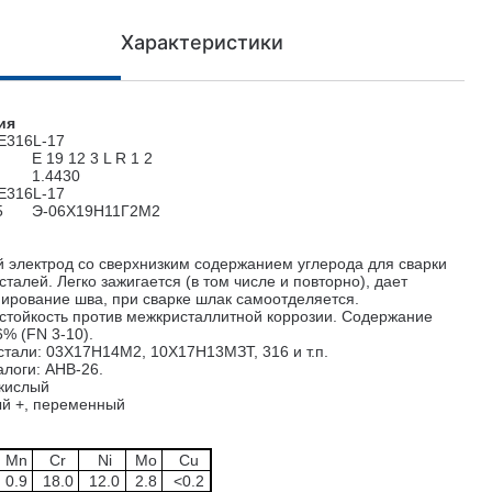
Характеристики
ция
E316L-17
E 19 12 3 L R 1 2
1.4430
E316L-17
5
Э-06Х19Н11Г2М2
 электрод со сверхнизким содержанием углерода для сварки
алей. Легко зажигается (в том числе и повторно), дает
рование шва, при сварке шлак самоотделяется.
стойкость против межкристаллитной коррозии. Содержание
6% (FN 3-10).
тали: 03Х17Н14М2, 10Х17Н13МЗТ, 316 и т.п.
алоги: АНВ-26.
-кислый
ый +, переменный
Mn
Cr
Ni
Mo
Cu
0.9
18.0
12.0
2.8
<0.2