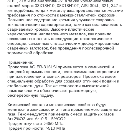
316L, 318 и им аналогичных, а также хромоникелевых
сталей марок 03Х18Н10, 08Х18Н10Т, AISI 304L, 321, 347 и
им подобных, когда к металлу шва предъявляются жесткие
требования по стойкости к межкристаллитной коррозии.
Повышенное содержание кремния улучшает сварочно-
технологические характеристики, такие как смачиваемость
свариваемых кромок. Высокие пластические
характеристики наплавленного металла, как правило,
позволяют выполнять последующие технологические
операции, связанные с пластическим деформированием
сваренных заготовок, без проведения послесварочной
термической обработки.
Применение:
Проволока AG ER-316LSi применяется в химической и
пищевой промышленности, нефтехиммашиностроении и
при изготовлении атомных реакторов. Проволока имеет
специальную обработку для создания отличной подачи и
стабильность дуги. Так же технологии высокоточной
намотки слоями обеспечивают равномерную,
бесперебойную подачу.
Химический состав и механические свойства будут
меняться в зависимости от типа применяемого защитного
газа. Рекомендуется применять смеси защитных газов
Ar+2%O2 или Ar+0.5…5%CO2.
Предел текучести: >350 МПа
Предел прочности: >510 МПа