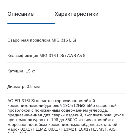
Описание
Характеристики
Сварочная проволока MIG 316 L Si
Классификация MIG 316 L Si / AWS A5.9
Катушка: 15 кг
Диаметр: 0.8 мм
AG ER-316LSi является коррозионностойкой
хромоникелемолибденовой 19Сr/12Ni/2.5Mo сварочной
проволокой с пониженным содержанием углерода,
предназначенная для сварки изделий, эксплуатирующихся
при температурах от -196 до 350°С из кислотостойких
коррозионностойких хромоникельмолибденовых сталей
марок 02Х17Н11М2, 08Х17Н13М2Т, 10Х17Н13М3Т, AISI