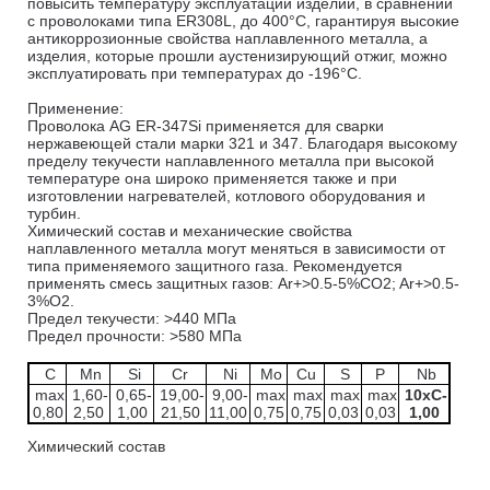
повысить температуру эксплуатации изделий, в сравнении
с проволоками типа ER308L, до 400°С, гарантируя высокие
антикоррозионные свойства наплавленного металла, а
изделия, которые прошли аустенизирующий отжиг, можно
эксплуатировать при температурах до -196°С.
Применение:
Проволока AG ER-347Si применяется для сварки
нержавеющей стали марки 321 и 347. Благодаря высокому
пределу текучести наплавленного металла при высокой
температуре она широко применяется также и при
изготовлении нагревателей, котлового оборудования и
турбин.
Химический состав и механические свойства
наплавленного металла могут меняться в зависимости от
типа применяемого защитного газа. Рекомендуется
применять смесь защитных газов: Ar+>0.5-5%CO2; Ar+>0.5-
3%O2.
Предел текучести: >440 МПа
Предел прочности: >580 МПа
C
Mn
Si
Cr
Ni
Mo
Cu
S
P
Nb
max
1,60-
0,65-
19,00-
9,00-
max
max
max
max
10xC-
0,80
2,50
1,00
21,50
11,00
0,75
0,75
0,03
0,03
1,00
Химический состав