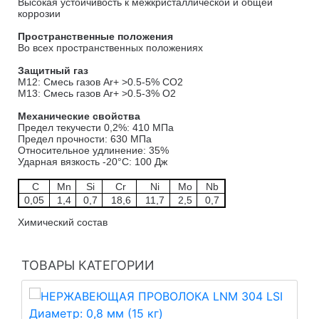
Высокая устойчивость к межкристаллической и общей
коррозии
Пространственные положения
Во всех пространственных положениях
Защитный газ
M12: Смесь газов Ar+ >0.5-5% CO2
M13: Смесь газов Ar+ >0.5-3% O2
Механические свойства
Предел текучести 0,2%:
410 МПа
Предел прочности: 630 МПа
Относительное удлинение: 35%
Ударная вязкость -20°C: 100
Дж
C
Mn
Si
Cr
Ni
Mo
Nb
0,05
1,4
0,7
18,6
11,7
2,5
0,7
Химический состав
ТОВАРЫ КАТЕГОРИИ