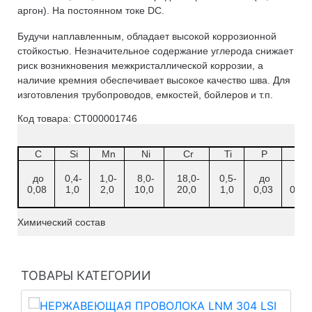
аргон). На постоянном токе DC.
Будучи наплавленным, обладает высокой коррозионной
стойкостью. Незначительное содержание углерода снижает
риск возникновения межкристаллической коррозии, а
наличие кремния обеспечивает высокое качество шва. Для
изготовления трубопроводов, емкостей, бойлеров и т.п.
Код товара: СТ000001746
C
Si
Mn
Ni
Cr
Ti
P
S
до
0,4-
1,0-
8,0-
18,0-
0,5-
до
до
0,08
1,0
2,0
10,0
20,0
1,0
0,03
0,01
Химический состав
ТОВАРЫ КАТЕГОРИИ