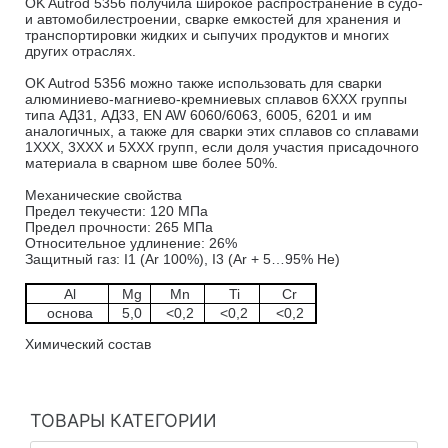
OK Autrod 5356 получила широкое распространение в судо-
и автомобилестроении, сварке емкостей для хранения и
транспортировки жидких и сыпучих продуктов и многих
других отраслях.
OK Autrod 5356 можно также использовать для сварки
алюминиево-магниево-кремниевых сплавов 6ХХХ группы
типа АД31, АД33, EN AW 6060/6063, 6005, 6201 и им
аналогичных, а также для сварки этих сплавов со сплавами
1ХХХ, 3ХХХ и 5ХХХ групп, если доля участия присадочного
материала в сварном шве более 50%.
Механические свойства
Предел текучести: 120 МПа
Предел прочности: 265 МПа
Относительное удлинение: 26%
Защитный газ: I1 (Ar 100%), I3 (Ar + 5…95% He)
Al
Mg
Mn
Ti
Cr
основа
5,0
<0,2
<0,2
<0,2
Химический состав
ТОВАРЫ КАТЕГОРИИ