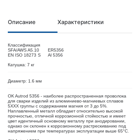
Описание
Характеристики
Классификация
SFA/AWS A5.10
ER5356
EN ISO 18273
S
Al 5356
Катушка: 7 кг
Диаметр: 1.6 мм
OK Autrod 5356 - наиболее распространенная проволока
для сварки изделий из алюминиево-магниевых сплавов
5ХХХ группы с содержанием магния от 3 до 5%.
Наплавленный металл обладает относительно высокой
прочностью, отличной коррозионной стойкостью и имеет
цвет идентичный основному металлу при анодировании,
однако он склонен к коррозионному растрескиванию под
напряжением при температурах эксплуатации выше 65°С.