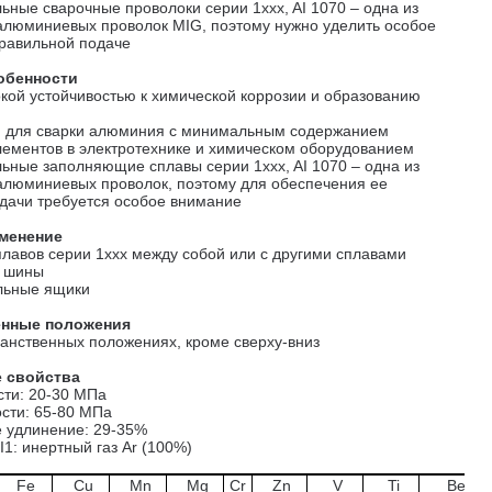
льные сварочные проволоки серии 1xxx, AI 1070 – одна из
алюминиевых проволок MIG, поэтому нужно уделить особое
равильной подаче
обенности
кой устойчивостью к химической коррозии и образованию
я для сварки алюминия с минимальным содержанием
ементов в электротехнике и химическом оборудованием
альные заполняющие сплавы серии 1xxx, AI 1070 – одна из
алюминиевых проволок, поэтому для обеспечения ее
дачи требуется особое внимание
менение
лавов серии 1xxx между собой или с другими сплавами
е шины
льные ящики
енные положения
ранственных положениях, кроме сверху-вниз
 свойства
сти: 20-30 МПа
сти: 65-80 МПа
 удлинение: 29-35%
I1: инертный газ Ar (100%)
Fe
Cu
Mn
Mg
Cr
Zn
V
Ti
Be