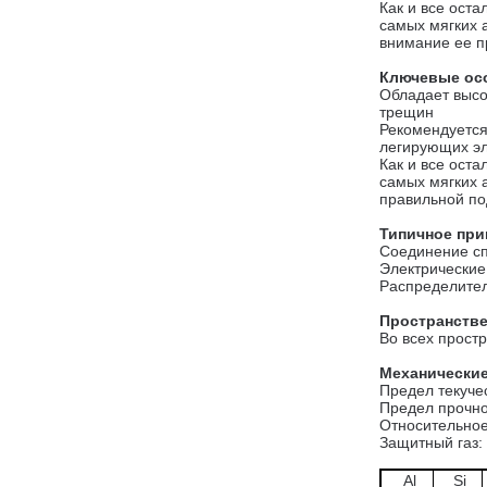
Как и все оста
самых мягких 
внимание ее п
Ключевые ос
Обладает высо
трещин
Рекомендуетс
легирующих эл
Как и все ост
самых мягких 
правильной по
Типичное при
Соединение сп
Электрически
Распределите
Пространств
Во всех прост
Механические
Предел текуче
Предел прочно
Относительное
Защитный газ: 
Al
Si