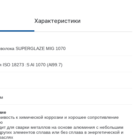
Характеристики
оволока SUPERGLAZE MIG 1070
ISO 18273 :S AI 1070 (Al99.7)
мм
ние
чивость к химической коррозии и хорошее сопротивление
ию
ит для сварки металлов на основе алюминия с небольшим
ругих элементов сплава или без сплава в энергетической и
раслях