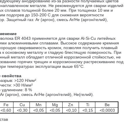
едующему анодированию из-за разности получаемых цветов
 наплавленном металле. Не рекомендуется для сварки изделий
х сплавов толщиной более 20 мм. При толщинах 10 мм и
им подогрев до 150-200 С для снижения вероятности
р. Защитный газ: Ar (аргон), смесь Ar/He (аргон/гелий),
менение
волока ER 4043 применяется для сварки Al-Si-Cu литейных
гими алюминиевыми сплавами. Высокое содержание кремния
хорошую свариваемость кромок, позволяя получить плавный
а к основному металлу и гладкую блестящую поверхность. При
нный металл обладает отличной коррозионной стойкостью, не
азованию горячих трещин и коррозионному растрескиванию под
ри температурах эксплуатации выше 65°С.
 свойства
разрыв: >120 Н/мм²
чести: >30 Н/мм²
 удлинение: 8 %
Ar (аргон), смесь Ar/He (аргон/гелий), He(гелий).
Fe
Cu
Mn
Mg
Zn
Ti
Be
<0,60
<0,30
<0,05
<0,05
<0,10
<0,15
<0,0003
став