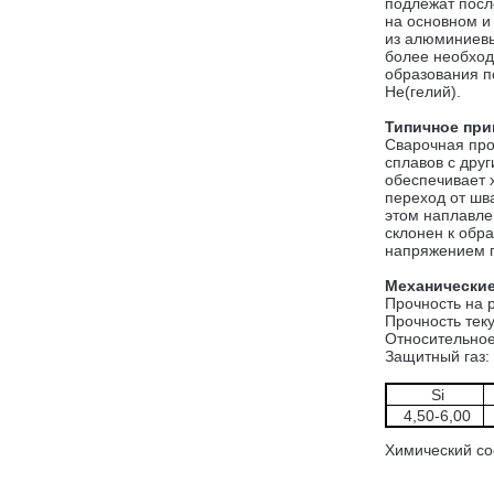
подлежат посл
на основном и
из алюминиевы
более необход
образования по
He(гелий).
Типичное при
Сварочная про
сплавов с дру
обеспечивает 
переход от шв
этом наплавле
склонен к обр
напряжением п
Механические
Прочность на 
Прочность теку
Относительное
Защитный газ: 
Si
4,50-6,00
Химический со