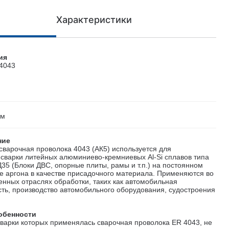
Характеристики
ция
R4043
мм
ние
варочная проволока 4043 (АК5) используется для
 сварки литейных алюминиево-кремниевых Al-Si сплавов типа
Д35 (Блоки ДВС, опорные плиты, рамы и т.п.) на постоянном
де аргона в качестве присадочного материала. Применяются во
нных отраслях обработки, таких как автомобильная
ь, производство автомобильного оборудования, судостроения
обенности
сварки которых применялась сварочная проволока ЕR 4043, не