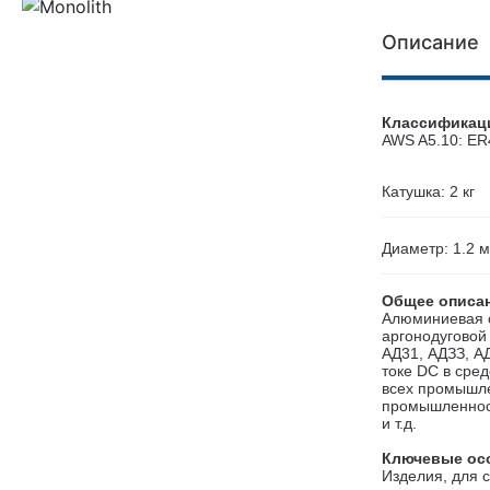
Описание
Классифика
AWS A5.10: E
Катушка: 2 кг
Диаметр: 1.2 
Общее описа
Алюминиевая с
аргонодуговой
АД31, АДЗЗ, А
токе DС в сре
всех промышле
промышленност
и т.д.
Ключевые ос
Изделия, для 