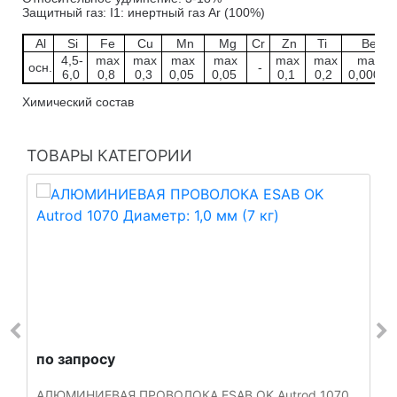
Защитный газ: I1: инертный газ Ar (100%)
Al
Si
Fe
Cu
Mn
Mg
Cr
Zn
Ti
Be
4,5-
max
max
max
max
max
max
max
осн.
-
6,0
0,8
0,3
0,05
0,05
0,1
0,2
0,0003
Химический состав
ТОВАРЫ КАТЕГОРИИ
по запросу
АЛЮМИНИЕВАЯ ПРОВОЛОКА ESAB OK Autrod 1070